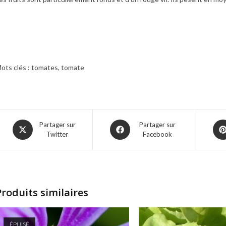
ots clés : tomates, tomate
Opens
Opens
Ope
Partager sur
Partager sur
Twitter
Facebook
in
in
in
a
a
a
new
new
ne
window
window
win
Produits similaires
ÉPUISÉ