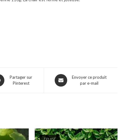
ns
Opens
Partager sur
Envoyer ce produit
Pinterest
par e-mail
in
a
w
new
dow
window
ÉPUISÉ