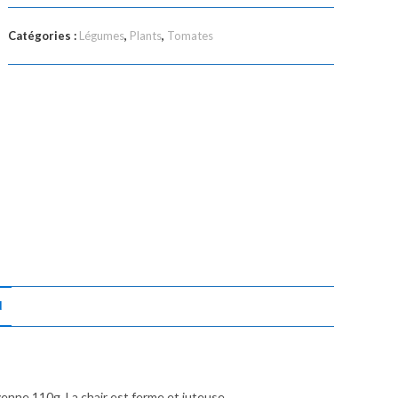
Catégories :
Légumes
,
Plants
,
Tomates
N
yenne 110g. La chair est ferme et juteuse.