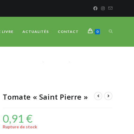
E LIVRE
ACTUALITÉS
CONTACT
0
>
BOUTIQUE
>
Tomate « Saint Pierre »
Tomate « Saint Pierre »
0,91
€
Rupture de stock