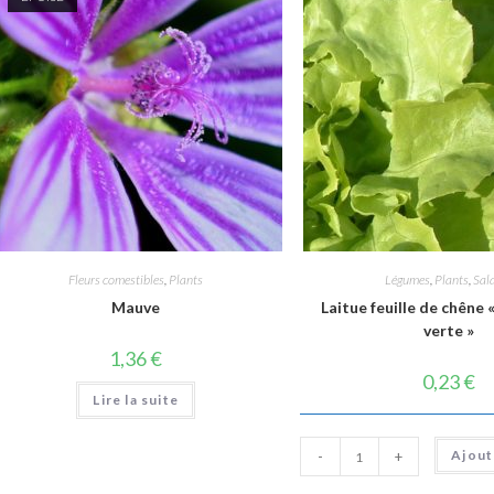
Fleurs comestibles
,
Plants
Légumes
,
Plants
,
Sal
Mauve
Laitue feuille de chêne 
verte »
1,36
€
0,23
€
Lire la suite
quantité
Ajout
-
+
de
Laitue
feuille