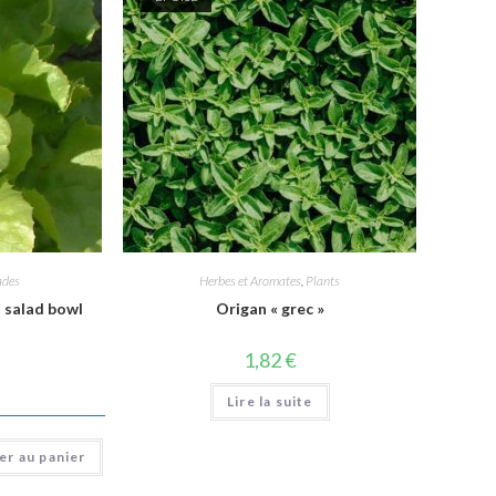
ades
Herbes et Aromates
,
Plants
« salad bowl
Origan « grec »
1,82
€
Lire la suite
er au panier