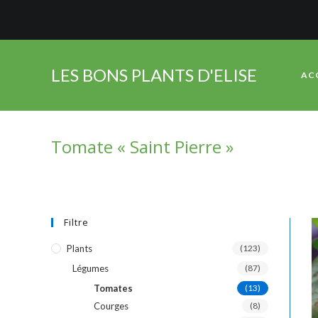
Skip
to
content
LES BONS PLANTS D'ELISE
AC
Tomate « Saint Pierre »
Filtre
Plants
(123)
Légumes
(87)
Tomates
(13)
Courges
(8)