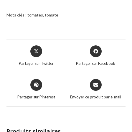
Mots clés : tomates, tomate
Opens
Opens
in
in
a
a
Partager sur Twitter
Partager sur Facebook
new
new
window
window
Opens
Opens
in
in
a
a
Partager sur Pinterest
Envoyer ce produit par e-mail
new
new
window
window
Produits similaires