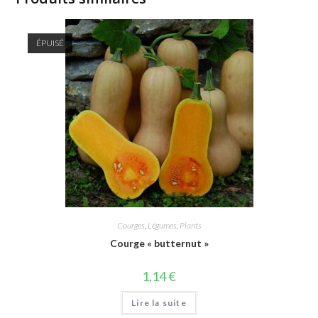
ÉPUISÉ
Courges
,
Légumes
,
Plants
Courge « butternut »
1,14
€
Lire la suite