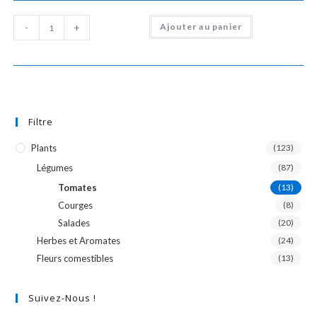
quantité
Ajouter au panier
-
+
de
Courgette
"zuboda"
Filtre
Plants
(123)
Légumes
(87)
Tomates
(13)
Courges
(8)
Salades
(20)
Herbes et Aromates
(24)
Fleurs comestibles
(13)
Suivez-Nous !