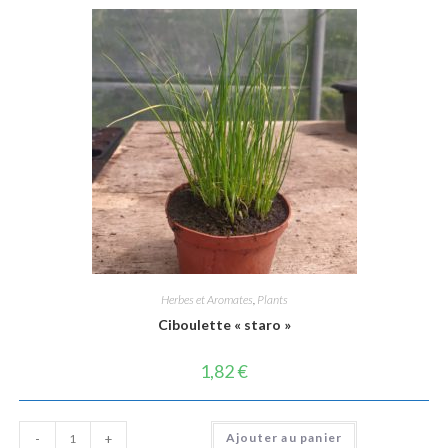
Herbes et Aromates
,
Plants
Ciboulette « staro »
1,82
€
quantité
Ajouter au panier
-
+
de