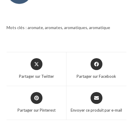
Mots clés : aromate, aromates, aromatiques, aromatique
Opens
Opens
in
in
a
a
Partager sur Twitter
Partager sur Facebook
new
new
window
window
Opens
Opens
in
in
a
a
Partager sur Pinterest
Envoyer ce produit par e-mail
new
new
window
window