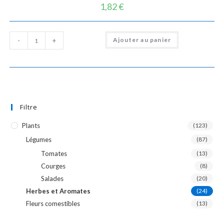
1,82
€
quantité
Ajouter au panier
-
+
de
Aneth
officinale
Filtre
Plants
(123)
Légumes
(87)
Tomates
(13)
Courges
(8)
Salades
(20)
Herbes et Aromates
(24)
Fleurs comestibles
(13)