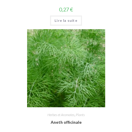
0,27
€
Lire la suite
Herbes et Aromates
,
Plants
Aneth officinale