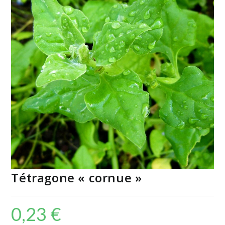
Tétragone « cornue »
0,23
€