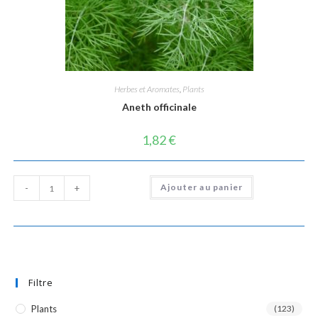
Herbes et Aromates
,
Plants
Aneth officinale
1,82
€
quantité
Ajouter au panier
-
+
de
Aneth
officinale
Filtre
Plants
(123)