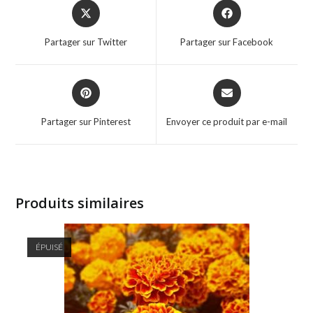
Opens
Opens
in
in
a
a
Partager sur Twitter
Partager sur Facebook
new
new
window
window
Opens
Opens
in
in
a
a
Partager sur Pinterest
Envoyer ce produit par e-mail
new
new
window
window
Produits similaires
ÉPUISÉ