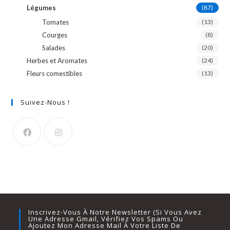
Légumes
(87)
Tomates
(13)
Courges
(8)
Salades
(20)
Herbes et Aromates
(24)
Fleurs comestibles
(13)
Suivez-Nous !
Inscrivez-Vous À Notre Newsletter (si Vous Avez
Une Adresse Gmail, Vérifiez Vos Spams Ou
Ajoutez Mon Adresse Mail À Votre Liste De