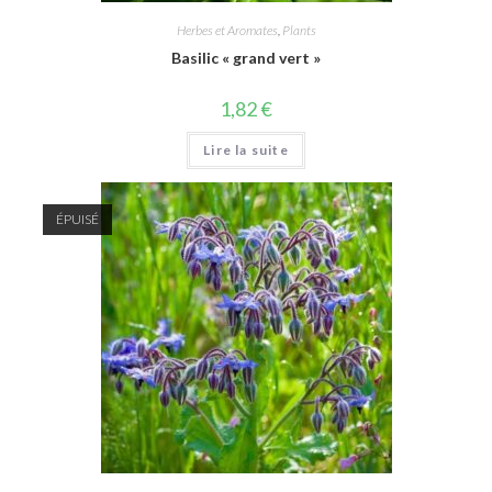
Herbes et Aromates
,
Plants
Basilic « grand vert »
1,82
€
Lire la suite
ÉPUISÉ