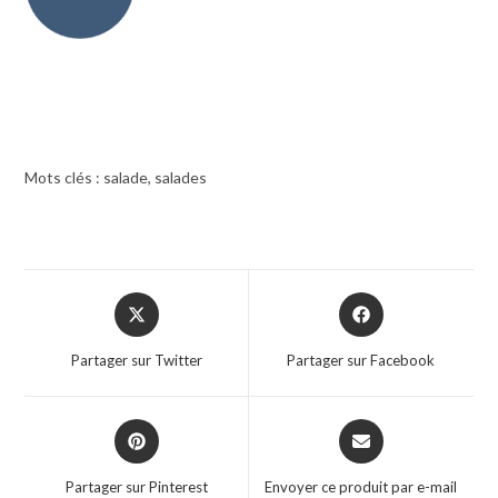
Mots clés : salade, salades
Opens
Opens
in
in
a
a
Partager sur Twitter
Partager sur Facebook
new
new
window
window
Opens
Opens
in
in
a
a
Partager sur Pinterest
Envoyer ce produit par e-mail