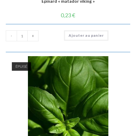
Epinard « matador viking »
0,23
€
quantité
Ajouter au panier
-
+
de
Epinard
"matador
viking"
ÉPUISÉ