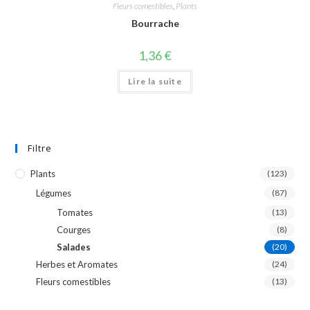
Fleurs comestibles
,
Plants
Bourrache
1,36
€
Lire la suite
Filtre
Plants
(123)
Légumes
(87)
Tomates
(13)
Courges
(8)
Salades
(20)
Herbes et Aromates
(24)
Fleurs comestibles
(13)