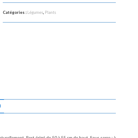
Catégories :
Légumes
,
Plants
N
aturellement. Port érigé de 50 à 55 cm de haut. Sous serre : à