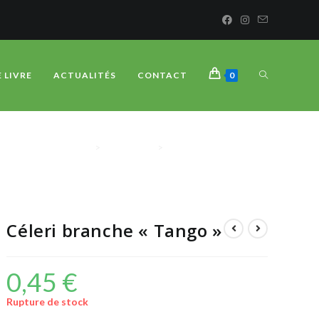
E LIVRE
ACTUALITÉS
CONTACT
0
>
BOUTIQUE
>
Céleri branche « Tango »
Céleri branche « Tango »
0,45
€
Rupture de stock