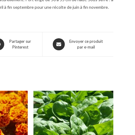
ril à fin septembre pour une récolte de juin à fin novembre.
ns
Opens
Partager sur
Envoyer ce produit
Pinterest
par e-mail
in
a
w
new
dow
window