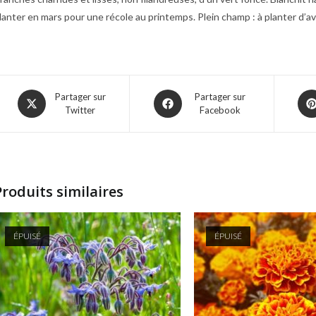
lanter en mars pour une récole au printemps. Plein champ : à planter d’av
Opens
Opens
Ope
Partager sur
Partager sur
Twitter
Facebook
in
in
in
a
a
a
new
new
ne
window
window
win
Produits similaires
ÉPUISÉ
ÉPUISÉ