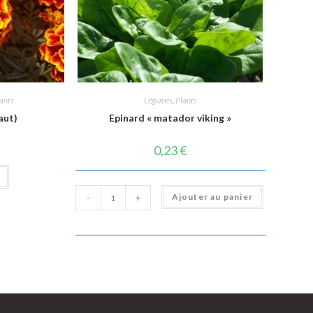
ants
Légumes
,
Plants
aut)
Epinard « matador viking »
0,23
€
quantité
Ajouter au panier
-
+
de
Epinard
"matador
viking"