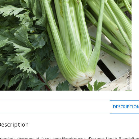
DESCRIPTIO
Description
ranches charnues et lisses, non filandreuses, d’un vert foncé. Blanchit n